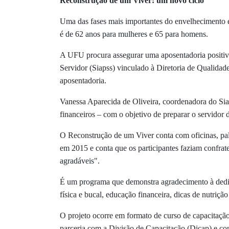
Reconstrução de um Viver: um novo ciclo
Uma das fases mais importantes do envelhecimento é
é de 62 anos para mulheres e 65 para homens.
A UFU procura assegurar uma aposentadoria positi
Servidor (Siapss) vinculado à Diretoria de Qualidad
aposentadoria.
Vanessa Aparecida de Oliveira, coordenadora do Siaps
financeiros – com o objetivo de preparar o servidor d
O Reconstrução de um Viver conta com oficinas, pale
em 2015 e conta que os participantes faziam confrat
agradáveis".
É um programa que demonstra agradecimento à dedica
física e bucal, educação financeira, dicas de nutrição
O projeto ocorre em formato de curso de capacitação
parceria com a Divisão de Capacitação (Dicap) e con