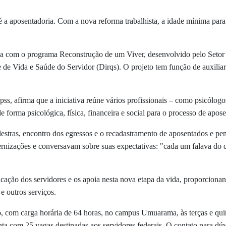
 a aposentadoria. Com a nova reforma trabalhista, a idade mínima para
va com o programa Reconstrução de um Viver, desenvolvido pelo Setor
e de Vida e Saúde do Servidor (Dirqs). O projeto tem função de auxili
s, afirma que a iniciativa reúne vários profissionais – como psicólogos,
e forma psicológica, física, financeira e social para o processo de apos
stras, encontro dos egressos e o recadastramento de aposentados e pen
ernizações e conversavam sobre suas expectativas: "cada um falava do 
ção dos servidores e os apoia nesta nova etapa da vida, proporciona
 e outros serviços.
, com carga horária de 64 horas, no campus Umuarama, às terças e quin
ta com 25 vagas destinadas aos servidores federais. O contato para dúv