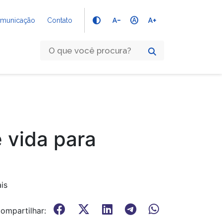
text_decrease
hdr_auto
text_increase
Comunicação
Contato
 vida para
is
ompartilhar: