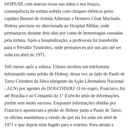
DOPS/SP, com marcas roxas nas mãos e nos braços,
consequência da tortura sofrida com choques elétricos pelos
capitães Benoni de Arruda Albernaz e Homero César Machado.
Heleny precisou ser direcionada ao Hospital Militar, onde
permanaceu durante dois dias por conta de hemorragias causadas
pela tortura. Após a hospitalização, a professora foi transferida
para o Presídio Tiradentes, onde permaneceu por um ano até ser
solta em abril de 1971.
Três meses após a soltura, Ulisses recebeu um telefonema
informando outra prisão de Heleny, dessa vez ao lado de Paulo de
Tarso Celestino da Silva (dirigente da Ação Libertadora Nacional
- ALN) por agentes do DOI-CODI/RJ. O ex-sogro, Francisco, foi
até Brasília e ao Comando do 1° Exército atrás de informações,
porém sem muito sucesso. Enquanto informações obtidas por
Francisco apontavam a prisão de Heleny junto a Paulo de Tarso,
os oficiais mantinham a versão de que ela foi solta em abril de
1971 e que depois teria fugido para o exterior. Para atestar a