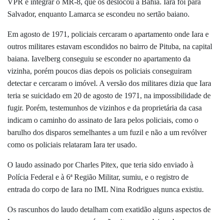
VPR e integrar o MR-8, que os deslocou à Bahia. Iara foi para
Salvador, enquanto Lamarca se escondeu no sertão baiano.
Em agosto de 1971, policiais cercaram o apartamento onde Iara e
outros militares estavam escondidos no bairro de Pituba, na capital
baiana. Iavelberg conseguiu se esconder no apartamento da
vizinha, porém poucos dias depois os policiais conseguiram
detectar e cercaram o imóvel. A versão dos militares dizia que Iara
teria se suicidado em 20 de agosto de 1971, na impossibilidade de
fugir. Porém, testemunhos de vizinhos e da proprietária da casa
indicam o caminho do assinato de Iara pelos policiais, como o
barulho dos disparos semelhantes a um fuzil e não a um revólver
como os policiais relataram Iara ter usado.
O laudo assinado por Charles Pitex, que teria sido enviado à
Polícia Federal e à 6ª Região Militar, sumiu, e o registro de
entrada do corpo de Iara no IML Nina Rodrigues nunca existiu.
Os rascunhos do laudo detalham com exatidão alguns aspectos de