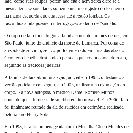
Iara, como suas roupas, porém não cita e nem deixa claro se a
mesma teria se suicidado, somente inclui o registro do ferimento
na mama esquerda que atravessa até a região lombar. Os
rascunhos ainda possuem interrogações ao lado de “suicídio”.
O corpo de Iara foi entregue à família somente um mês depois, em
São Paulo, junto do anúncio da morte de Lamarca. Por conta do
atestado de suicidio, seu corpo foi enterrado em uma das alas do
Cemitério Israelita destinado a pessoas que teriam cometido o ato,
seguindo as tradições judaicas.
A família de Iara abriu uma ação judicial em 1998 contestando a
versão policial e conseguiu, em 2003,
realizar uma exumação do
corpo. Na nova autópsia, o médico Daniel Romero Munõz
concluiu que a hipótese de suicidio era improvável. Em 2006, Iara
foi finalmente retirada da ala de suicidas em cerimônia realizada
pelo rabino Henry Sobel.
Em 1998, Iara foi homenageada com a Medalha Chico Mendes de