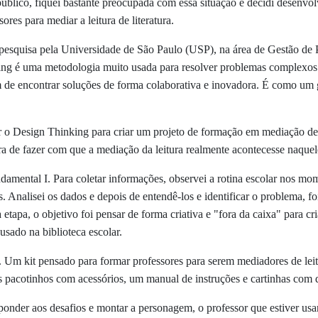
úblico, fiquei bastante preocupada com essa situação e decidi desenvo
res para mediar a leitura de literatura.
a pesquisa pela Universidade de São Paulo (USP), na área de Gestão de 
g é uma metodologia muito usada para resolver problemas complexos 
ém de encontrar soluções de forma colaborativa e inovadora. É como um
o Design Thinking para criar um projeto de formação em mediação de lei
a de fazer com que a mediação da leitura realmente acontecesse naquel
mental I. Para coletar informações, observei a rotina escolar nos mome
s. Analisei os dados e depois de entendê-los e identificar o problema, f
tapa, o objetivo foi pensar de forma criativa e "fora da caixa" para cri
 usado na biblioteca escolar.
Um kit pensado para formar professores para serem mediadores de leitu
pacotinhos com acessórios, um manual de instruções e cartinhas com d
sponder aos desafios e montar a personagem, o professor que estiver us