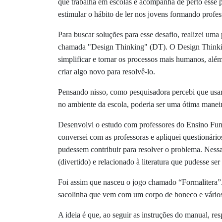
que trabalha em escolas e acompanha de perto esse p
estimular o hábito de ler nos jovens formando professo
Para buscar soluções para esse desafio, realizei um
chamada "Design Thinking" (DT). O Design Thinkin
simplificar e tornar os processos mais humanos, al
criar algo novo para resolvê-lo.
Pensando nisso, como pesquisadora percebi que usar 
no ambiente da escola, poderia ser uma ótima maneir
Desenvolvi o estudo com professores do Ensino Funda
conversei com as professoras e apliquei questionário
pudessem contribuir para resolver o problema. Nessa e
(divertido) e relacionado à literatura que pudesse ser
Foi assim que nasceu o jogo chamado “Formalitera”. 
sacolinha que vem com um corpo de boneco e vários 
A ideia é que, ao seguir as instruções do manual, re