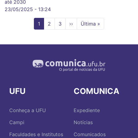
até 2030
23/05/2025 - 13:24
Página
1
Page
2
Page
3
Próxima
››
Última
Ültima »
atual
página
página
UFU
COMUNICA
Conheça a UFU
Expediente
Campi
Notícias
Faculdades e Institutos
Comunicados