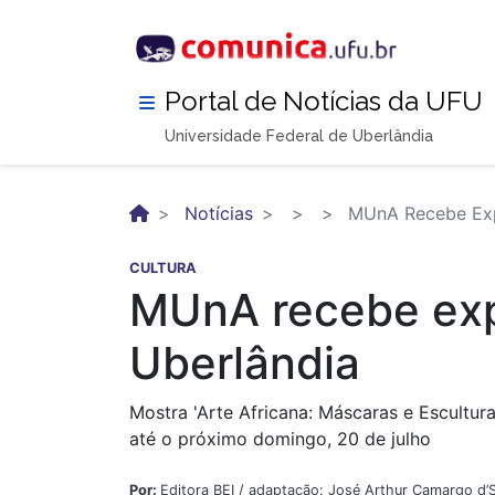
Pular
para
o
conteúdo
Portal de Notícias da UFU
principal
Universidade Federal de Uberlândia
Notícias
MUnA Recebe Expo
CULTURA
MUnA recebe expo
Uberlândia
Mostra 'Arte Africana: Máscaras e Escultur
até o próximo domingo, 20 de julho
Por:
Editora BEI / adaptação: José Arthur Camargo d’