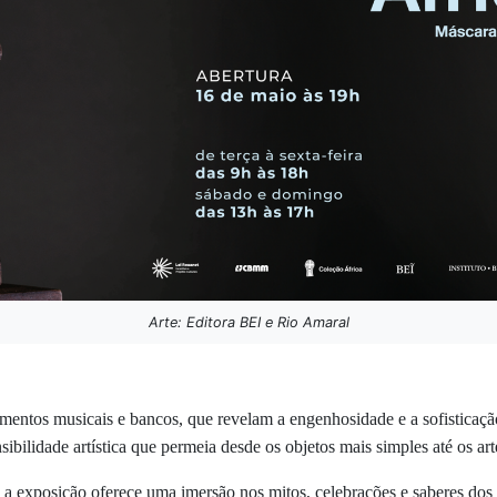
Arte: Editora BEI e Rio Amaral
mentos musicais e bancos, que revelam a engenhosidade e a sofisticação
ilidade artística que permeia desde os objetos mais simples até os artef
a, a exposição oferece uma imersão nos mitos, celebrações e saberes do