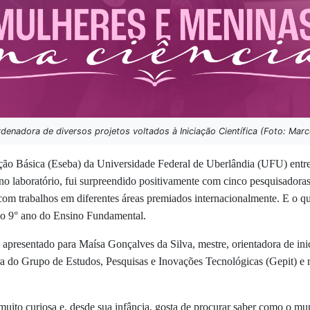
denadora de diversos projetos voltados à Iniciação Científica (Foto: Marc
ção Básica (Eseba) da Universidade Federal de Uberlândia (UFU) entrev
r no laboratório, fui surpreendido positivamente com cinco pesquisadoras
com trabalhos em diferentes áreas premiados internacionalmente.
E o qu
a no 9° ano do Ensino Fundamental.
apresentado para Maísa Gonçalves da Silva, mestre, orientadora de inici
a do Grupo de Estudos, Pesquisas e Inovações Tecnológicas (Gepit) e re
uito curiosa e, desde sua infância, gosta de procurar saber como o mu