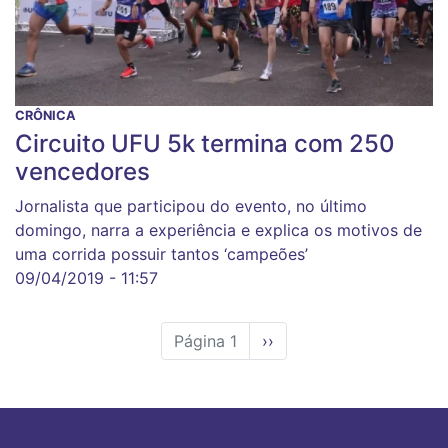
CRÔNICA
Circuito UFU 5k termina com 250
vencedores
Jornalista que participou do evento, no último
domingo, narra a experiência e explica os motivos de
uma corrida possuir tantos ‘campeões’
09/04/2019 - 11:57
Página 1
Próxima
››
página