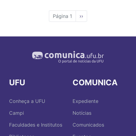
Página 1
Próxima
››
página
UFU
COMUNICA
Conheça a UFU
Expediente
Campi
Notícias
Faculdades e Institutos
Comunicados