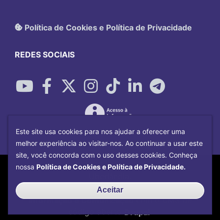
Política de Cookies e Política de Privacidade
REDES SOCIAIS
Este site usa cookies para nos ajudar a oferecer uma
melhor experiência ao visitar-nos. Ao continuar a usar este
site, você concorda com o uso desses cookies. Conheça
Copyright©
2026
Universidade Federal
nossa
Política de Cookies e Política de Privacidade.
Uberlândia.
Desenvolvido por
Centro de Tecnologia da
Aceitar
Informação e Comunicação
com o CMS de
código aberto
Drupal
.