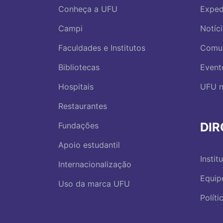
Conheça a UFU
Exped
Campi
Notíc
Faculdades e Institutos
Comu
Bibliotecas
Event
Hospitais
UFU n
Restaurantes
DI
Fundações
Apoio estudantil
Instit
Internacionalização
Equip
Uso da marca UFU
Polít