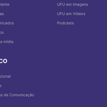
iente
UFU em Imagens
ias
UFU em Vídeos
nicados
Podcasts
os
a mídia
RCO
ucional
e
ica de Comunicação