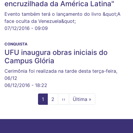
encruzilhada da América Latina"
Evento também terá o lançamento do livro &quot;A
face oculta da Venezuela&quot;
07/12/2016 - 09:09
CONQUISTA
UFU inaugura obras iniciais do
Campus Glória
Cerimônia foi realizada na tarde desta terça-feira,
06/12
06/12/2016 - 18:22
Página
1
Page
2
Próxima
››
Última
Ültima »
atual
página
página