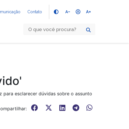
text_decrease
hdr_auto
text_increase
Comunicação
Contato
ido'
 para esclarecer dúvidas sobre o assunto
ompartilhar: