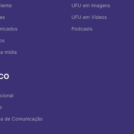
iente
UFU em Imagens
ias
UFU em Vídeos
nicados
Podcasts
os
a mídia
RCO
ucional
e
ica de Comunicação