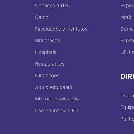
Conheça a UFU
Exped
Campi
Notíc
Faculdades e Institutos
Comu
Bibliotecas
Event
Hospitais
UFU n
Restaurantes
DI
Fundações
Apoio estudantil
Instit
Internacionalização
Equip
Uso da marca UFU
Polít