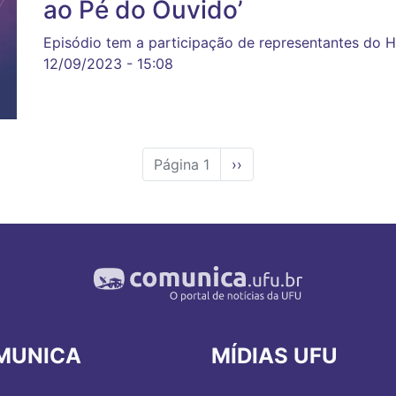
ao Pé do Ouvido’
Episódio tem a participação de representantes do H
12/09/2023 - 15:08
Página 1
Próxima
››
página
MUNICA
MÍDIAS UFU