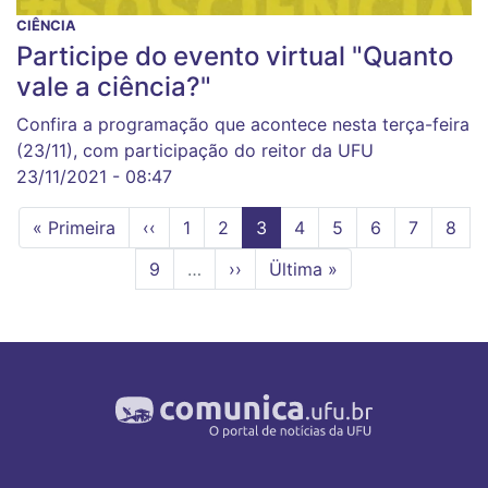
CIÊNCIA
Participe do evento virtual "Quanto
vale a ciência?"
Confira a programação que acontece nesta terça-feira
(23/11), com participação do reitor da UFU
23/11/2021 - 08:47
Primeira
« Primeira
Página
‹‹
Page
1
Page
2
Página
3
Page
4
Page
5
Page
6
Page
7
Page
8
página
anterior
atual
Page
9
…
Próxima
››
Última
Ültima »
página
página