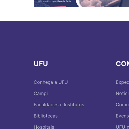
UFU
CO
Conheça a UFU
Exped
Campi
Notíc
Faculdades e Institutos
Comu
Bibliotecas
Event
Hospitais
UFU n