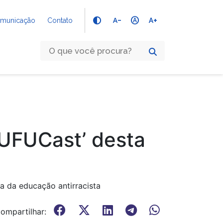
text_decrease
hdr_auto
text_increase
Comunicação
Contato
‘UFUCast’ desta
a da educação antirracista
ompartilhar: