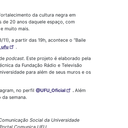
fortalecimento da cultura negra em
es de 20 anos daquele espaço, com
e muito mais.
11), a partir das 19h, acontece o “Baile
_ufu
.
 de
podcast
. Este projeto é elaborado pela
écnica da Fundação Rádio e Televisão
universidade para além de seus muros e os
agram, no perfil
@UFU_Oficial
.
Além
io da semana.
e Comunicação Social da Universidade
o Portal Comunica UFU.