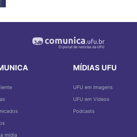
MUNICA
MÍDIAS UFU
iente
UFU em Imagens
ias
UFU em Vídeos
nicados
Podcasts
os
a mídia