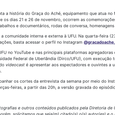
nta a história do Graça do Aché, equipamento que atua no 
entre os dias 21 e 26 de novembro, ocorrem as comemoraçõ
abalhos e documentários, rodas de conversa, homenagens 
 a comunidade interna e externa à UFU. Na quarta-feira (23/
ações, basta acessar o perfil no Instagram
@gracadoache
 UFU no YouTube e nas principais plataformas agregadoras
sidade Federal de Uberlândia (Dirco/UFU), com execução t
 do
videocast
é apresentar aos espectadores e ouvintes a 
.
nhar os cortes da entrevista da semana por meio do Inst
terças-feiras, a partir das 20h, a versão gravada do episód
tografias e outros conteúdos publicados pela Diretoria d
porém, solicitamos que seja(m) citado(s) o(s) autor(es) e 