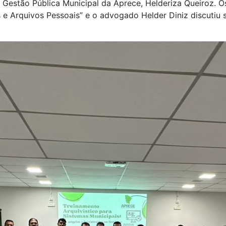
Gestão Pública Municipal da Aprece, Helderiza Queiroz. Os
s e Arquivos Pessoais” e o advogado Helder Diniz discutiu s