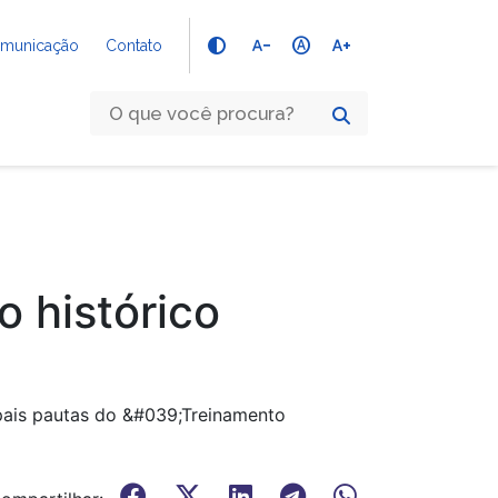
text_decrease
hdr_auto
text_increase
Comunicação
Contato
o histórico
pais pautas do &#039;Treinamento