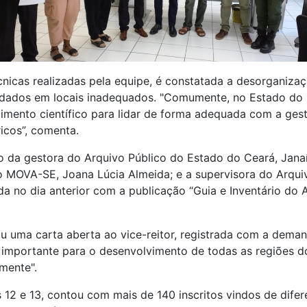
écnicas realizadas pela equipe, é constatada a desorganiza
ados em locais inadequados. "Comumente, no Estado do
cimento científico para lidar de forma adequada com a ges
icos”, comenta.
o da gestora do Arquivo Público do Estado do Ceará, Janaín
o MOVA-SE, Joana Lúcia Almeida; e a supervisora do Arqu
ada no dia anterior com a publicação “Guia e Inventário do A
ou uma carta aberta ao vice-reitor, registrada com a dema
 importante para o desenvolvimento de todas as regiões do
amente".
2 e 13, contou com mais de 140 inscritos vindos de difere