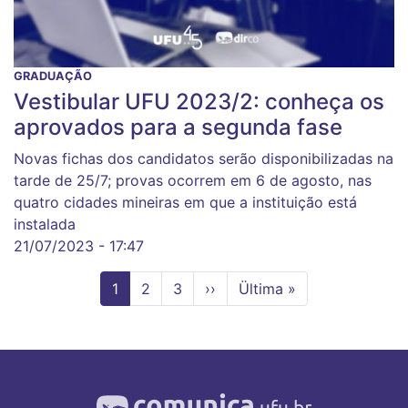
GRADUAÇÃO
Vestibular UFU 2023/2: conheça os
aprovados para a segunda fase
Novas fichas dos candidatos serão disponibilizadas na
tarde de 25/7; provas ocorrem em 6 de agosto, nas
quatro cidades mineiras em que a instituição está
instalada
21/07/2023 - 17:47
Página
1
Page
2
Page
3
Próxima
››
Última
Ültima »
atual
página
página