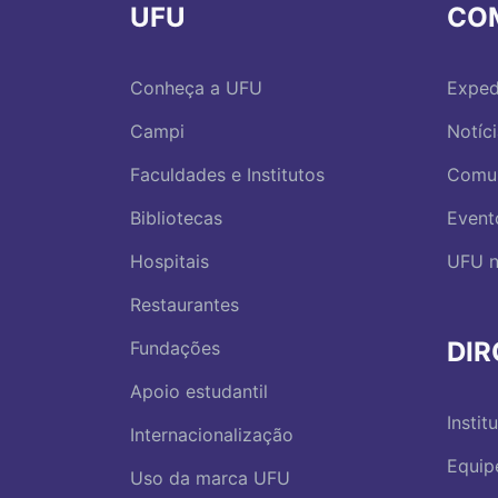
UFU
CO
Conheça a UFU
Exped
Campi
Notíc
Faculdades e Institutos
Comu
Bibliotecas
Event
Hospitais
UFU n
Restaurantes
DI
Fundações
Apoio estudantil
Instit
Internacionalização
Equip
Uso da marca UFU