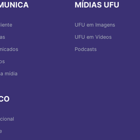
MUNICA
MÍDIAS UFU
iente
UFU em Imagens
ias
UFU em Vídeos
nicados
Podcasts
os
a mídia
RCO
ucional
e