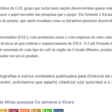
embros do G20, grupo que inclui tanto nações desenvolvidas quanto em
 destacar o papel inovador das pesquisas que o grupo ‘Da Semente à Xí
do projeto, que ainda ressaltam como as iniciativas pioneiras desenvol
versitário (FAU), com produtores rurais e com empresas do setor cafee
al, técnicas de pós-colheita e sequenciamento de DNA. O Café Porandu 
 sensoriais de cada tipo de café da região do Cerrado Mineiro, produzin
isador em um só produto.
tografias e outros conteúdos publicados pela Diretoria d
porém, solicitamos que seja(m) citado(s) o(s) autor(es) e 
de Minas
pesquisa
Da semente à Xícara