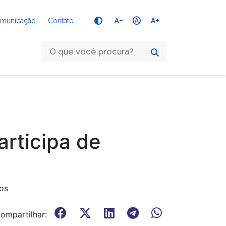
text_decrease
hdr_auto
text_increase
Comunicação
Contato
articipa de
os
ompartilhar: