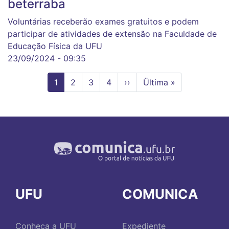
beterraba
Voluntárias receberão exames gratuitos e podem
participar de atividades de extensão na Faculdade de
Educação Física da UFU
23/09/2024 - 09:35
Página
1
Page
2
Page
3
Page
4
Próxima
››
Última
Ültima »
atual
página
página
UFU
COMUNICA
Conheça a UFU
Expediente