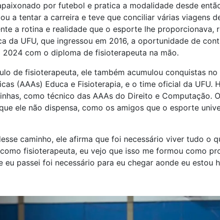
apaixonado por futebol e pratica a modalidade desde ent
ou a tentar a carreira e teve que conciliar várias viagens
ente a rotina e realidade que o esporte lhe proporcionava,
sica da UFU, que ingressou em 2016, a oportunidade de con
m 2024 com o diploma de fisioterapeuta na mão.
ítulo de fisioterapeuta, ele também acumulou conquistas no
as (AAAs) Educa e Fisioterapia, e o time oficial da UFU. H
linhas, como técnico das AAAs do Direito e Computação. 
e ele não dispensa, como os amigos que o esporte univers
e caminho, ele afirma que foi necessário viver tudo o qu
 como fisioterapeuta, eu vejo que isso me formou como pro
e eu passei foi necessário para eu chegar aonde eu estou h