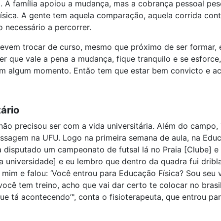
. A família apoiou a mudança, mas a cobrança pessoal peso
física. A gente tem aquela comparação, aquela corrida cont
o necessário a percorrer.
devem trocar de curso, mesmo que próximo de ser formar, e
 que vale a pena a mudança, fique tranquilo e se esforce, 
 em algum momento. Então tem que estar bem convicto e acr
tário
ão precisou ser com a vida universitária. Além do campo, 
sagem na UFU. Logo na primeira semana de aula, na Educa
nha disputado um campeonato de futsal lá no Praia [Clube] 
 universidade] e eu lembro que dentro da quadra fui dribla
mim e falou: ‘Você entrou para Educação Física? Sou seu v
cê tem treino, acho que vai dar certo te colocar no brasile
que tá acontecendo’", conta o fisioterapeuta, que entrou p