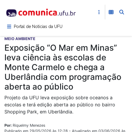
Pular
para
o
conteúdo
Portal de Notícias da UFU
principal
MEIO AMBIENTE
Exposição “O Mar em Minas”
leva ciência às escolas de
Monte Carmelo e chega a
Uberlândia com programação
aberta ao público
Projeto da UFU leva exposição sobre oceanos a
escolas e terá edição aberta ao público no bairro
Shopping Park, em Uberlândia.
Por:
Riquelmy Menezes
Publicado em 29/05/2026 às 12:28 - Atualizado em 03/06/2026 às