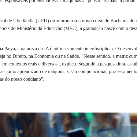
responsáveis por ensinar essas máquinas a "pensar" e, mais importante
al de Uberlândia (UFU) estruturou o seu novo curso de Bacharelado em
oras do Ministério da Educação (MEC), a graduação nasce com o desaf
a Paiva, a natureza da IA é intrinsecamente interdisciplinar. O desenv
eja no Direito, na Economia ou na Saúde. "Nesse sentido, a matriz curri
 em contextos reais e diversos", explica. Segundo a pesquisadora, as a
nas como aprendizado de máquina, visão computacional, processamento 
as do nosso cotidiano".