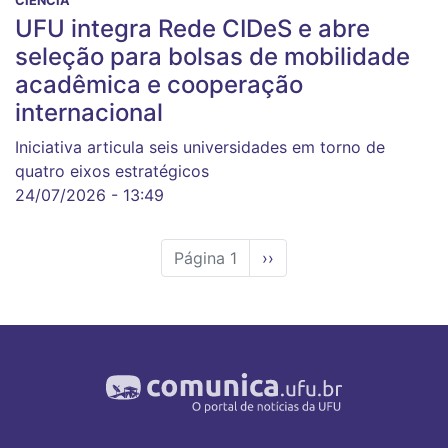
CIÊNCIA
UFU integra Rede CIDeS e abre
seleção para bolsas de mobilidade
acadêmica e cooperação
internacional
Iniciativa articula seis universidades em torno de
quatro eixos estratégicos
24/07/2026 - 13:49
Página 1
Próxima
››
página