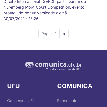
Direito Internacional (GEPDI) participaram do
Nuremberg Moot Court Competition, evento
promovido por universidade alemã
30/07/2021 - 13:26
Página 1
Próxima
››
página
UFU
COMUNICA
Conheça a UFU
Expediente