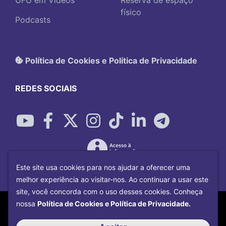
UFU em Vídeos
Reserva de espaço
físico
Podcasts
Política de Cookies e Política de Privacidade
REDES SOCIAIS
Este site usa cookies para nos ajudar a oferecer uma
melhor experiência ao visitar-nos. Ao continuar a usar este
site, você concorda com o uso desses cookies. Conheça
Copyright©
2026
Universidade Federal
nossa
Política de Cookies e Política de Privacidade.
Uberlândia.
Desenvolvido por
Centro de Tecnologia da