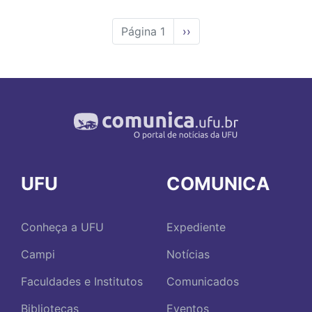
Página 1
Próxima
››
página
UFU
COMUNICA
Conheça a UFU
Expediente
Campi
Notícias
Faculdades e Institutos
Comunicados
Bibliotecas
Eventos