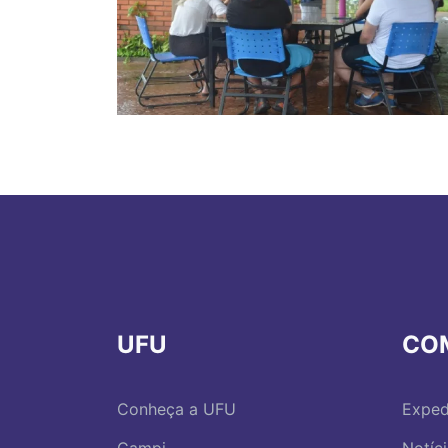
UFU
CO
Conheça a UFU
Exped
Campi
Notíc