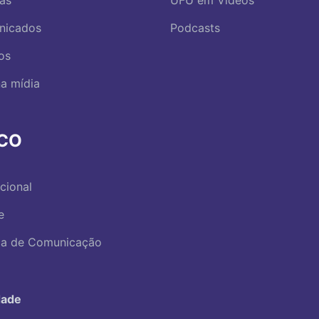
nicados
Podcasts
os
a mídia
RCO
ucional
e
ica de Comunicação
dade