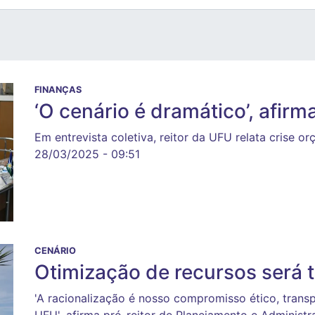
FINANÇAS
‘O cenário é dramático’, afirm
Em entrevista coletiva, reitor da UFU relata crise 
28/03/2025 - 09:51
CENÁRIO
Otimização de recursos será 
'A racionalização é nosso compromisso ético, tran
UFU', afirma pró-reitor de Planejamento e Administ