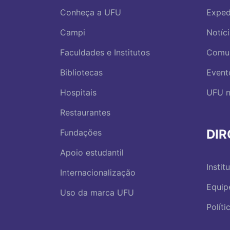
Conheça a UFU
Exped
Campi
Notíc
Faculdades e Institutos
Comu
Bibliotecas
Event
Hospitais
UFU n
Restaurantes
DI
Fundações
Apoio estudantil
Instit
Internacionalização
Equip
Uso da marca UFU
Polít