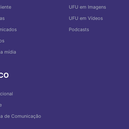
iente
UFU em Imagens
ias
UFU em Vídeos
nicados
Podcasts
os
a mídia
RCO
ucional
e
ica de Comunicação