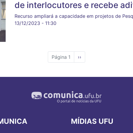
de interlocutores e recebe ad
Recurso ampliará a capacidade em projetos de Pesq
13/12/2023 - 11:30
Página 1
Próxima
››
página
MUNICA
MÍDIAS UFU