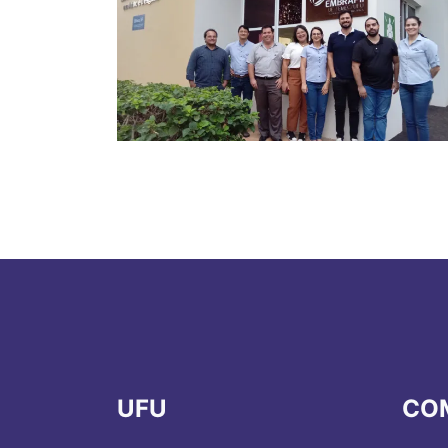
UFU
CO