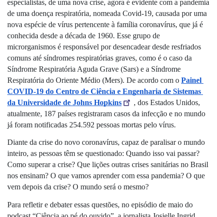
especialistas, de uma nova crise, agora é evidente com a pandemia 
de uma doença respiratória, nomeada Covid-19, causada por uma 
nova espécie de vírus pertencente à família coronavírus, que já é 
conhecida desde a década de 1960. Esse grupo de 
microrganismos é responsável por desencadear desde resfriados 
comuns até síndromes respiratórias graves, como é o caso da 
Síndrome Respiratória Aguda Grave (Sars) e a Síndrome 
Respiratória do Oriente Médio (Mers). De acordo com o 
Painel 
COVID-19 do Centro de Ciência e Engenharia de Sistemas 
da Universidade de Johns Hopkins
, dos Estados Unidos, 
atualmente, 187 países registraram casos da infecção e no mundo 
já foram notificadas 254.592 pessoas mortas pelo vírus.
Diante da crise do novo coronavírus, capaz de paralisar o mundo 
inteiro, as pessoas têm se questionado: Quando isso vai passar? 
Como superar a crise? Que lições outras crises sanitárias no Brasil 
nos ensinam? O que vamos aprender com essa pandemia? O que 
vem depois da crise? O mundo será o mesmo? 
Para refletir e debater essas questões, no episódio de maio do 
podcast “Ciência ao pé do ouvido”, a jornalista Josielle Ingrid 