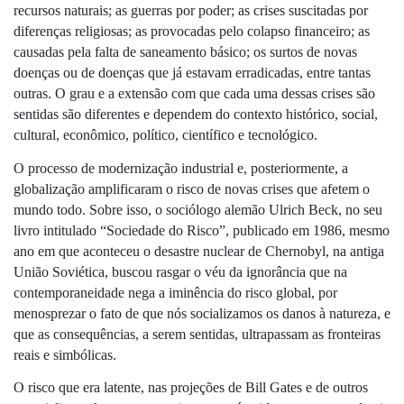
recursos naturais; as guerras por poder; as crises suscitadas por 
diferenças religiosas; as provocadas pelo colapso financeiro; as 
causadas pela falta de saneamento básico; os surtos de novas 
doenças ou de doenças que já estavam erradicadas, entre tantas 
outras. O grau e a extensão com que cada uma dessas crises são 
sentidas são diferentes e dependem do contexto histórico, social, 
cultural, econômico, político, científico e tecnológico. 
O processo de modernização industrial e, posteriormente, a 
globalização amplificaram o risco de novas crises que afetem o 
mundo todo. Sobre isso, o sociólogo alemão Ulrich Beck, no seu 
livro intitulado “Sociedade do Risco”, publicado em 1986, mesmo 
ano em que aconteceu o desastre nuclear de Chernobyl, na antiga 
União Soviética, buscou rasgar o véu da ignorância que na 
contemporaneidade nega a iminência do risco global, por 
menosprezar o fato de que nós socializamos os danos à natureza, e 
que as consequências, a serem sentidas, ultrapassam as fronteiras 
reais e simbólicas.
O risco que era latente, nas projeções de Bill Gates e de outros 