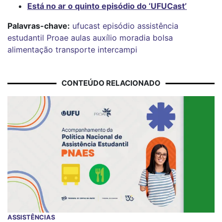
Está no ar o quinto episódio do ‘UFUCast’
Palavras-chave:
ufucast
episódio
assistência
estudantil
Proae
aulas
auxílio moradia
bolsa
alimentação
transporte intercampi
CONTEÚDO RELACIONADO
ASSISTÊNCIAS