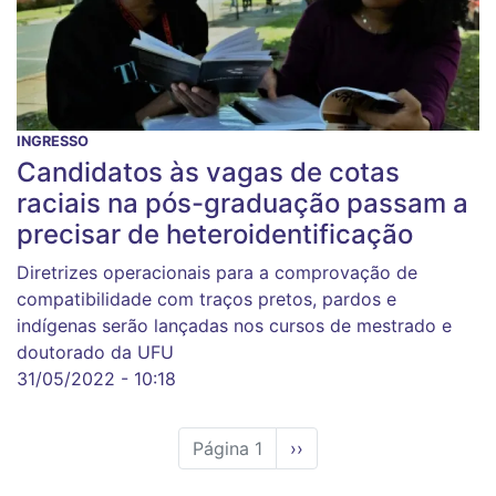
INGRESSO
Candidatos às vagas de cotas
raciais na pós-graduação passam a
precisar de heteroidentificação
Diretrizes operacionais para a comprovação de
compatibilidade com traços pretos, pardos e
indígenas serão lançadas nos cursos de mestrado e
doutorado da UFU
31/05/2022 - 10:18
Página 1
Próxima
››
página