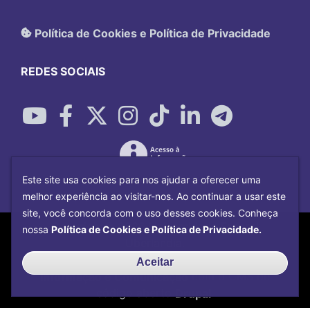
Política de Cookies e Política de Privacidade
REDES SOCIAIS
Este site usa cookies para nos ajudar a oferecer uma
melhor experiência ao visitar-nos. Ao continuar a usar este
site, você concorda com o uso desses cookies. Conheça
Copyright©
2026
Universidade Federal
nossa
Política de Cookies e Política de Privacidade.
Uberlândia.
Desenvolvido por
Centro de Tecnologia da
Aceitar
Informação e Comunicação
com o CMS de
código aberto
Drupal
.