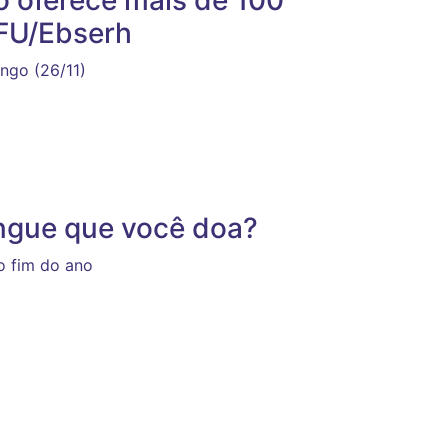
FU/Ebserh
ngo (26/11)
angue que você doa?
o fim do ano