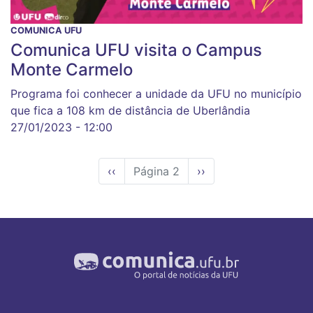
COMUNICA UFU
Comunica UFU visita o Campus
Monte Carmelo
Programa foi conhecer a unidade da UFU no município
que fica a 108 km de distância de Uberlândia
27/01/2023 - 12:00
Página
‹‹
Página 2
Próxima
››
anterior
página