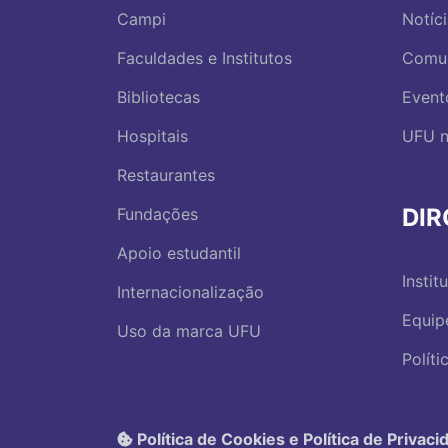
Campi
Notíc
Faculdades e Institutos
Comu
Bibliotecas
Event
Hospitais
UFU n
Restaurantes
DI
Fundações
Apoio estudantil
Instit
Internacionalização
Equip
Uso da marca UFU
Polít
Política de Cookies e Política de Privaci