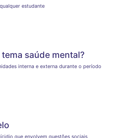
 qualquer estudante
o tema saúde mental?
nidades interna e externa durante o período
elo
ícidio que envolvem questões sociais