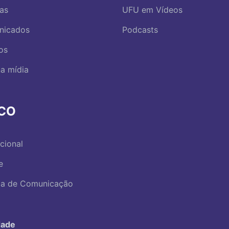
ias
UFU em Vídeos
nicados
Podcasts
os
a mídia
RCO
ucional
e
ica de Comunicação
dade