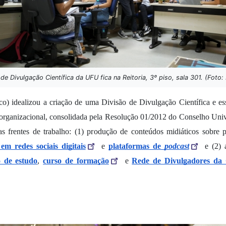
 de Divulgação Científica da UFU fica na Reitoria, 3º piso, sala 301. (Foto:
o) idealizou a criação de uma Divisão de Divulgação Científica e ess
a organizacional, consolidada pela Resolução 01/2012 do Conselho Unive
frentes de trabalho: (1) produção de conteúdos midiáticos sobre 
 em redes sociais digitais
 e 
plataformas de 
podcast
 e (2) 
 de estudo
, 
curso de formação
 e 
Rede de Divulgadores da