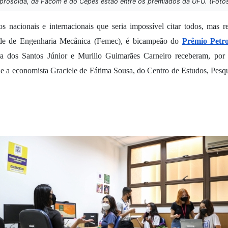
prosolda, da Facom e do Cepes estão entre os premiados da UFU. (Fotos
 nacionais e internacionais que seria impossível citar todos, mas r
de de Engenharia Mecânica (Femec), é bicampeão do 
Prêmio Petr
a dos Santos Júnior e Murillo Guimarães Carneiro receberam, por 
 a economista Graciele de Fátima Sousa, do Centro de Estudos, Pesqu