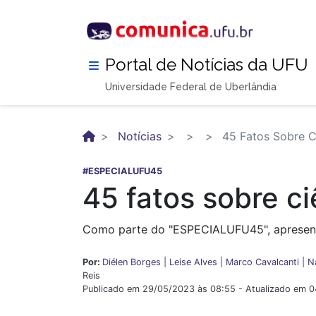
Pular
para
o
conteúdo
Portal de Notícias da UFU
principal
Universidade Federal de Uberlândia
Notícias
45 Fatos Sobre Ci
#ESPECIALUFU45
45 fatos sobre ci
Como parte do "ESPECIALUFU45", apresent
Por:
Diélen Borges |
Leise Alves |
Marco Cavalcanti |
N
Reis
Publicado em 29/05/2023 às 08:55 - Atualizado em 