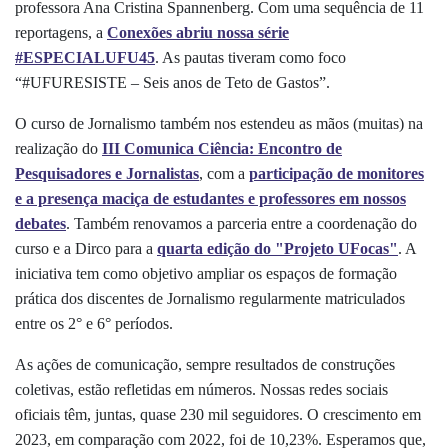
professora Ana Cristina Spannenberg. Com uma sequência de 11
reportagens, a
Conexões abriu nossa série
#ESPECIALUFU45
. As pautas tiveram como foco
“#UFURESISTE – Seis anos de Teto de Gastos”.
O curso de Jornalismo também nos estendeu as mãos (muitas) na
realização do
III Comunica Ciência: Encontro de
Pesquisadores e Jornalistas
, com a
participação de monitores
e a presença maciça de estudantes e professores em nossos
debates
. Também renovamos a parceria entre a coordenação do
curso e a Dirco para a
quarta edição do "Projeto UFocas"
. A
iniciativa tem como objetivo ampliar os espaços de formação
prática dos discentes de Jornalismo regularmente matriculados
entre os 2° e 6° períodos.
As ações de comunicação, sempre resultados de construções
coletivas, estão refletidas em números. Nossas redes sociais
oficiais têm, juntas, quase 230 mil seguidores. O crescimento em
2023, em comparação com 2022, foi de 10,23%. Esperamos que,