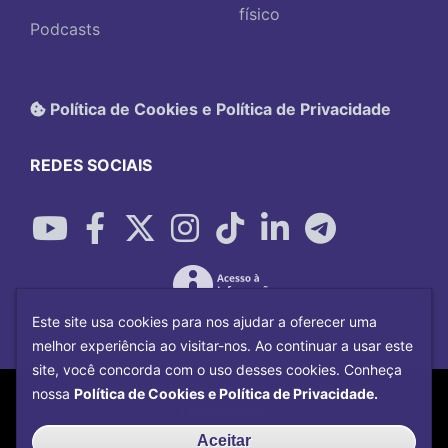
físico
Podcasts
Política de Cookies e Política de Privacidade
REDES SOCIAIS
Este site usa cookies para nos ajudar a oferecer uma
melhor experiência ao visitar-nos. Ao continuar a usar este
site, você concorda com o uso desses cookies. Conheça
Copyright©
2026
Universidade Federal
nossa
Política de Cookies e Política de Privacidade.
Uberlândia.
Desenvolvido por
Centro de Tecnologia da
Aceitar