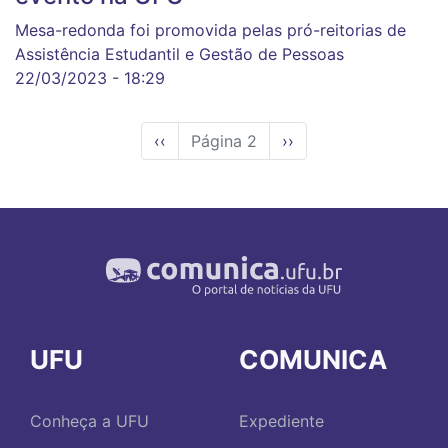
Mesa-redonda foi promovida pelas pró-reitorias de
Assistência Estudantil e Gestão de Pessoas
22/03/2023 - 18:29
Página
‹‹
Página 2
Próxima
››
anterior
página
UFU
COMUNICA
Conheça a UFU
Expediente