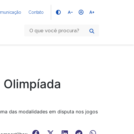
text_decrease
hdr_auto
text_increase
Comunicação
Contato
 Olimpíada
á uma das modalidades em disputa nos jogos