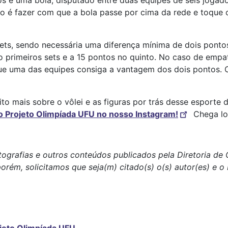
s e uma bola, disputado entre duas equipes de seis jogad
vo é fazer com que a bola passe por cima da rede e toque 
ets, sendo necessária uma diferença mínima de dois pontos
o primeiros sets e a 15 pontos no quinto. No caso de empa
 que uma das equipes consiga a vantagem dos dois pontos. 
o mais sobre o vôlei e as figuras por trás desse esporte
o Projeto Olimpíada UFU no nosso Instagram!
Chega lo
tografias e outros conteúdos publicados pela Diretoria d
porém, solicitamos que seja(m) citado(s) o(s) autor(es) e 