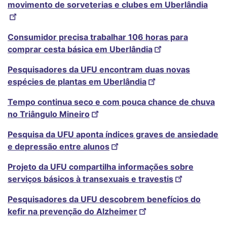
movimento de sorveterias e clubes em Uberlândia
Consumidor precisa trabalhar 106 horas para
comprar cesta básica em Uberlândia
Pesquisadores da UFU encontram duas novas
espécies de plantas em Uberlândia
Tempo continua seco e com pouca chance de chuva
no Triângulo Mineiro
Pesquisa da UFU aponta índices graves de ansiedade
e depressão entre alunos
Projeto da UFU compartilha informações sobre
serviços básicos à transexuais e travestis
Pesquisadores da UFU descobrem benefícios do
kefir na prevenção do Alzheimer