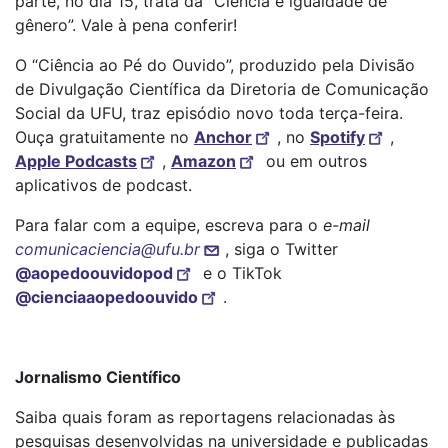
parte, no dia 15, trata da “Ciência e igualdade de
gênero”. Vale à pena conferir!
O “Ciência ao Pé do Ouvido”, produzido pela Divisão
de Divulgação Científica da Diretoria de Comunicação
Social da UFU, traz episódio novo toda terça-feira.
Ouça gratuitamente no
Anchor
, no
Spotify
,
Apple Podcasts
,
Amazon
ou em outros
aplicativos de podcast.
Para falar com a equipe, escreva para o
e-mail
comunicaciencia@ufu.br
, siga o Twitter
@aopedoouvidopod
e o TikTok
@cienciaaopedoouvido
.
Jornalismo Científico
Saiba quais foram as reportagens relacionadas às
pesquisas desenvolvidas na universidade e publicadas