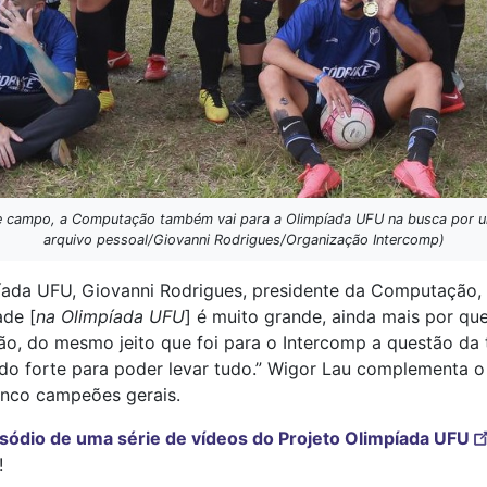
 campo, a Computação também vai para a Olimpíada UFU na busca por um
arquivo pessoal/Giovanni Rodrigues/Organização Intercomp)
íada UFU, Giovanni Rodrigues, presidente da Computação, 
ade [
na Olimpíada UFU
] é muito grande, ainda mais por qu
ão, do mesmo jeito que foi para o Intercomp a questão da 
o forte para poder levar tudo.” Wigor Lau complementa o 
inco campeões gerais.
sódio de uma série de vídeos do Projeto Olimpíada UFU
!