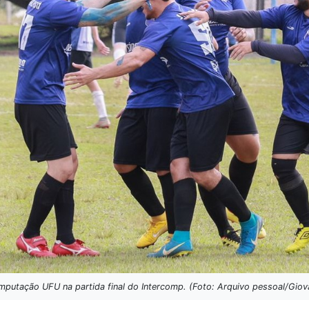
utação UFU na partida final do Intercomp. (Foto: Arquivo pessoal/Giov