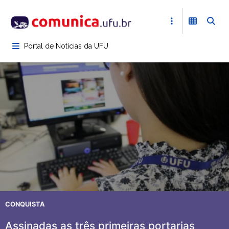
Pular
para
o
conteúdo
Portal de Notícias da UFU
principal
CONQUISTA
Assinadas as três primeiras portarias