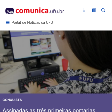
Pular
para
o
conteúdo
Portal de Notícias da UFU
principal
CONQUISTA
Assinadas as três primeiras portarias