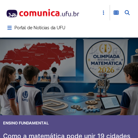
Pular
para
o
conteúdo
Portal de Notícias da UFU
principal
ENSINO FUNDAMENTAL
Como a matemática pode unir 19 cidades