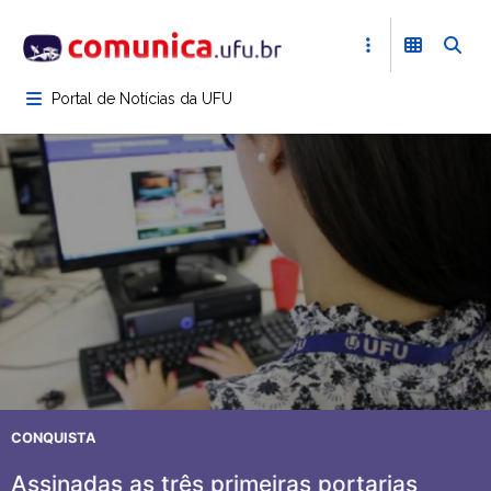
Pular
para
o
conteúdo
Portal de Notícias da UFU
principal
CONQUISTA
Assinadas as três primeiras portarias