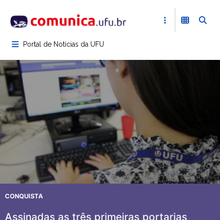
Pular
para
o
conteúdo
Portal de Notícias da UFU
principal
CONQUISTA
Assinadas as três primeiras portarias